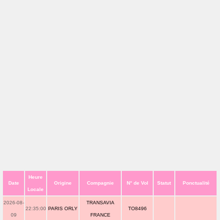
Heure
Date
Origine
Compagnie
N° de Vol
Statut
Ponctualité
Locale
2026-08-
TRANSAVIA
22:35:00
PARIS ORLY
TO8496
09
FRANCE