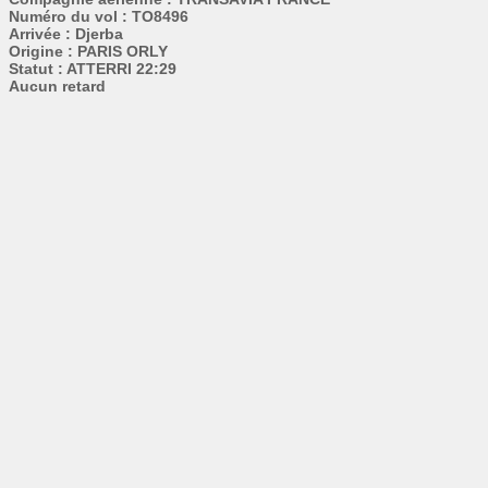
Numéro du vol : TO8496
Arrivée : Djerba
Origine : PARIS ORLY
Statut : ATTERRI 22:29
Aucun retard