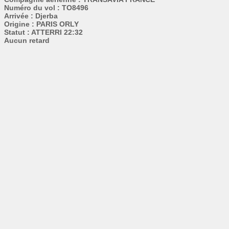
Numéro du vol : TO8496
Arrivée : Djerba
Origine : PARIS ORLY
Statut : ATTERRI 22:32
Aucun retard