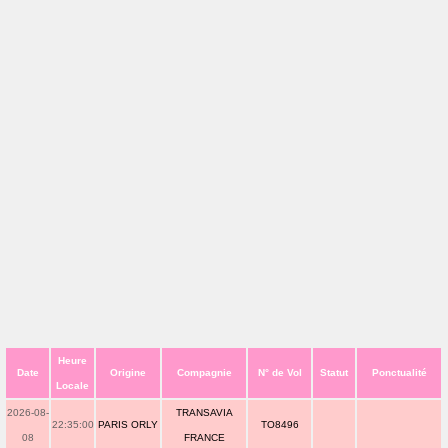
Heure
Date
Origine
Compagnie
N° de Vol
Statut
Ponctualité
Locale
2026-08-
TRANSAVIA
22:35:00
PARIS ORLY
TO8496
08
FRANCE