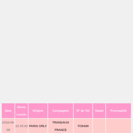
Heure
Date
Origine
Compagnie
N° de Vol
Statut
Ponctualité
Locale
2026-08-
TRANSAVIA
22:35:00
PARIS ORLY
TO8496
08
FRANCE