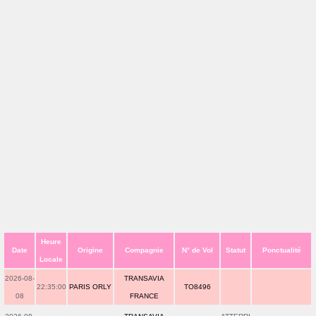
Heure
Date
Origine
Compagnie
N° de Vol
Statut
Ponctualité
Locale
2026-08-
TRANSAVIA
22:35:00
PARIS ORLY
TO8496
08
FRANCE