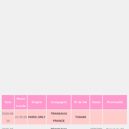
Heure
Date
Origine
Compagnie
N° de Vol
Statut
Ponctualité
Locale
2026-08-
TRANSAVIA
22:35:00
PARIS ORLY
TO8496
10
FRANCE