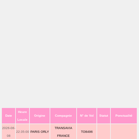
Heure
Date
Origine
Compagnie
N° de Vol
Statut
Ponctualité
Locale
2026-08-
TRANSAVIA
22:35:00
PARIS ORLY
TO8496
08
FRANCE