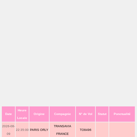
Heure
Date
Origine
Compagnie
N° de Vol
Statut
Ponctualité
Locale
2026-08-
TRANSAVIA
22:35:00
PARIS ORLY
TO8496
09
FRANCE