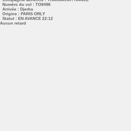
Numéro du vol : TO8496
Arrivée : Djerba
Origine : PARIS ORLY
Statut : EN AVANCE 22:12
Aucun retard