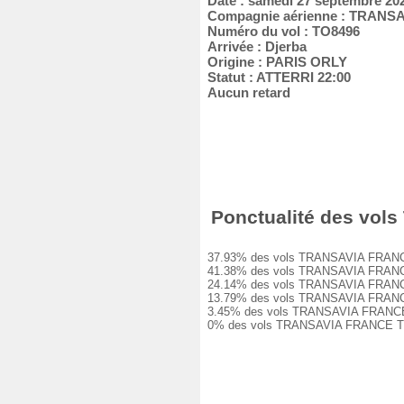
Date : samedi 27 septembre 20
Compagnie aérienne : TRANS
Numéro du vol : TO8496
Arrivée : Djerba
Origine : PARIS ORLY
Statut : ATTERRI 22:00
Aucun retard
Ponctualité des vols
37.93% des vols TRANSAVIA FRANCE TO8
41.38% des vols TRANSAVIA FRANCE TO8
24.14% des vols TRANSAVIA FRANCE TO8
13.79% des vols TRANSAVIA FRANCE TO8
3.45% des vols TRANSAVIA FRANCE TO84
0% des vols TRANSAVIA FRANCE TO8496