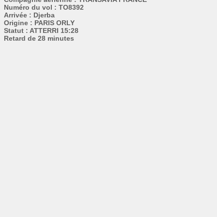
Numéro du vol : TO8392
Arrivée : Djerba
Origine : PARIS ORLY
Statut : ATTERRI 15:28
Retard de 28 minutes