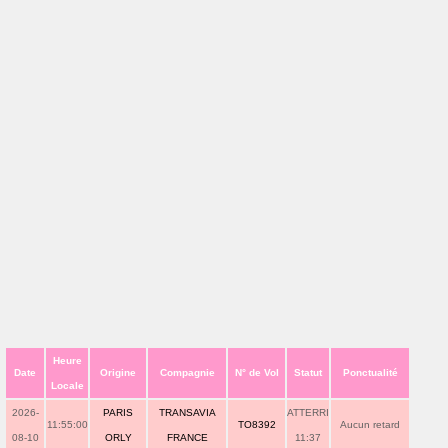
Heure
Date
Origine
Compagnie
N° de Vol
Statut
Ponctualité
Locale
2026-
PARIS
TRANSAVIA
ATTERRI
11:55:00
TO8392
Aucun retard
08-10
ORLY
FRANCE
11:37