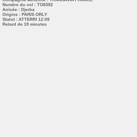
Numéro du vol : TO8392
Arrivée : Djerba
Origine : PARIS ORLY
Statut : ATTERRI 12:09
Retard de 19 minutes