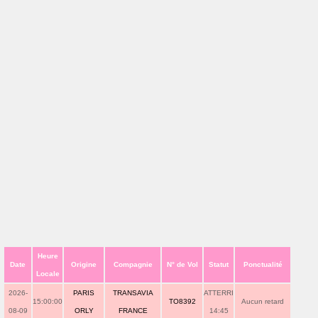
Heure
Date
Origine
Compagnie
N° de Vol
Statut
Ponctualité
Locale
2026-
PARIS
TRANSAVIA
ATTERRI
15:00:00
TO8392
Aucun retard
08-09
ORLY
FRANCE
14:45