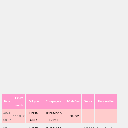
Heure
Date
Origine
Compagnie
N° de Vol
Statut
Ponctualité
Locale
2026-
PARIS
TRANSAVIA
14:50:00
TO8392
08-07
ORLY
FRANCE