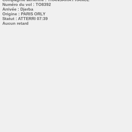
Numéro du vol : TO8392
Arrivée : Djerba
Origine : PARIS ORLY
Statut : ATTERRI 07:39
Aucun retard