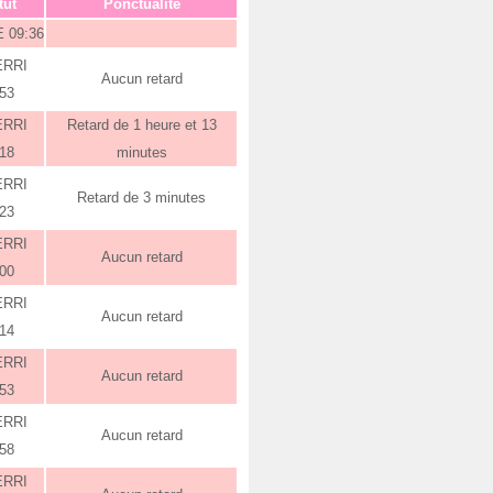
tut
Ponctualité
 09:36
ERRI
Aucun retard
:53
ERRI
Retard de 1 heure et 13
:18
minutes
ERRI
Retard de 3 minutes
:23
ERRI
Aucun retard
:00
ERRI
Aucun retard
:14
ERRI
Aucun retard
:53
ERRI
Aucun retard
:58
ERRI