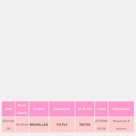
Heure
Date
Origine
Compagnie
N° de Vol
Statut
Ponctualité
Locale
2026-08-
ATTERRI
Retard de 8
08:00:00
BRUXELLES
TUI FLY
TB2705
09
08:08
minutes