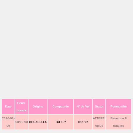
Heure
Date
Origine
Compagnie
N° de Vol
Statut
Ponctualité
Locale
2026-08-
ATTERRI
Retard de 8
08:00:00
BRUXELLES
TUI FLY
TB2705
09
08:08
minutes