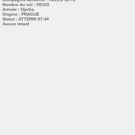
Numéro du vol : H3103
Arrivée : Djerba
Origine : PRAGUE
Statut : ATTERRI 07:44
Aucun retard