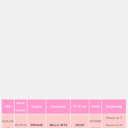
Heure
Date
Origine
Compagnie
N° de Vol
Statut
Ponctualité
Locale
Retard de 2
2026-08-
ATTERRI
08:20:00
PRAGUE
HELLO JETS
H3103
heures et 24