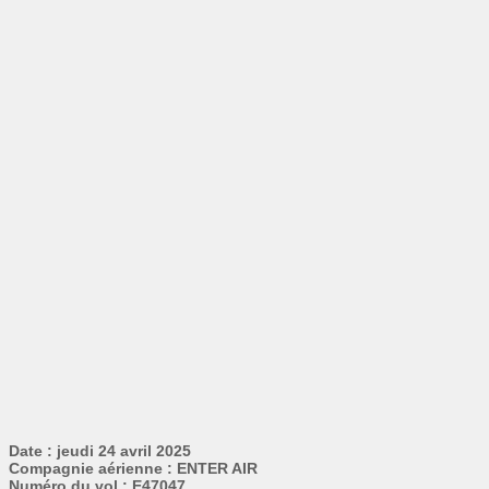
Date : jeudi 24 avril 2025
Compagnie aérienne : ENTER AIR
Numéro du vol : E47047