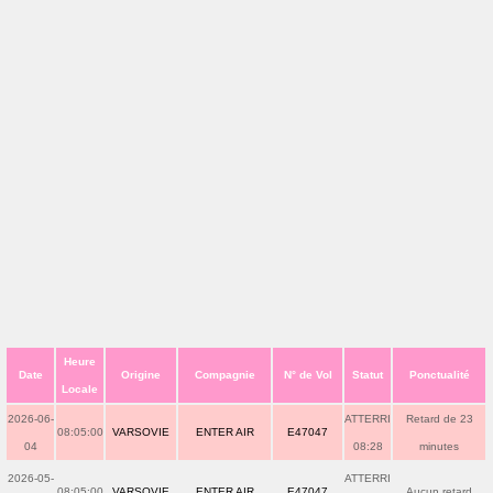
Heure
Date
Origine
Compagnie
N° de Vol
Statut
Ponctualité
Locale
2026-06-
ATTERRI
Retard de 23
08:05:00
VARSOVIE
ENTER AIR
E47047
04
08:28
minutes
2026-05-
ATTERRI
08:05:00
VARSOVIE
ENTER AIR
E47047
Aucun retard