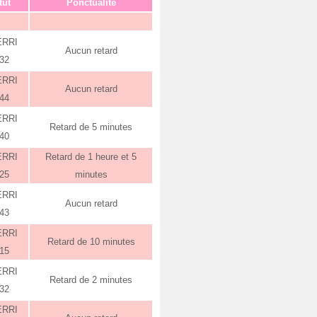
tut
Ponctualité
ERRI
Aucun retard
:32
ERRI
Aucun retard
:44
ERRI
Retard de 5 minutes
:40
ERRI
Retard de 1 heure et 5
:25
minutes
ERRI
Aucun retard
:43
ERRI
Retard de 10 minutes
:15
ERRI
Retard de 2 minutes
:32
ERRI