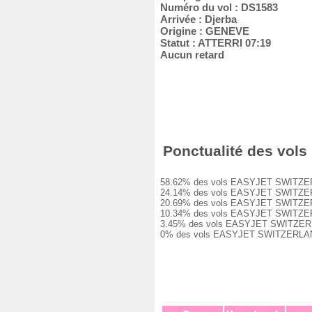
Numéro du vol : DS1583
Arrivée : Djerba
Origine : GENEVE
Statut : ATTERRI 07:19
Aucun retard
Ponctualité des vols
58.62% des vols EASYJET SWITZERLAN
24.14% des vols EASYJET SWITZERLAND
20.69% des vols EASYJET SWITZERLAND
10.34% des vols EASYJET SWITZERLAND
3.45% des vols EASYJET SWITZERLAND 
0% des vols EASYJET SWITZERLAND DS