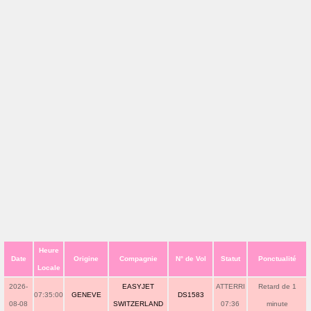
Heure
Date
Origine
Compagnie
N° de Vol
Statut
Ponctualité
Locale
2026-
EASYJET
ATTERRI
Retard de 1
07:35:00
GENEVE
DS1583
08-08
SWITZERLAND
07:36
minute