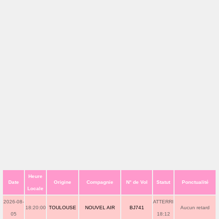
Heure
Date
Origine
Compagnie
N° de Vol
Statut
Ponctualité
Locale
2026-08-
ATTERRI
18:20:00
TOULOUSE
NOUVEL AIR
BJ741
Aucun retard
05
18:12