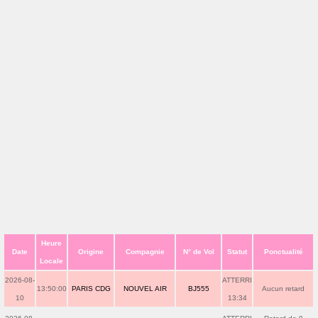
Heure
Date
Origine
Compagnie
N° de Vol
Statut
Ponctualité
Locale
2026-08-
ATTERRI
13:50:00
PARIS CDG
NOUVEL AIR
BJ555
Aucun retard
10
13:34