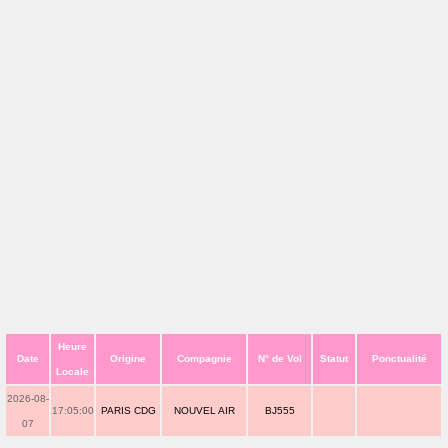
Heure
Date
Origine
Compagnie
N° de Vol
Statut
Ponctualité
Locale
2026-08-
17:05:00
PARIS CDG
NOUVEL AIR
BJ555
07