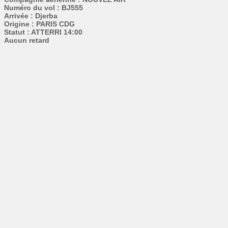
Numéro du vol : BJ555
Arrivée : Djerba
Origine : PARIS CDG
Statut : ATTERRI 14:00
Aucun retard