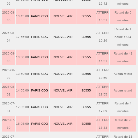
06
16:42
minutes
2026-08-
ATTERRI
Retard de 6
13:45:00
PARIS CDG
NOUVEL AIR
BJ555
05
13:51
minutes
Retard de 1
2026-08-
ATTERRI
17:55:00
PARIS CDG
NOUVEL AIR
BJ555
heure et 34
04
19:29
minutes
2026-08-
ATTERRI
Retard de 41
13:50:00
PARIS CDG
NOUVEL AIR
BJ555
03
14:31
minutes
2026-08-
ATTERRI
13:50:00
PARIS CDG
NOUVEL AIR
BJ555
Aucun retard
02
13:50
2026-08-
ATTERRI
14:05:00
PARIS CDG
NOUVEL AIR
BJ555
Aucun retard
01
13:55
2026-07-
ATTERRI
Retard de 4
17:05:00
PARIS CDG
NOUVEL AIR
BJ555
31
17:09
minutes
2026-07-
ATTERRI
Retard de 28
16:05:00
PARIS CDG
NOUVEL AIR
BJ555
30
16:33
minutes
2026-07-
ATTERRI
Retard de 13