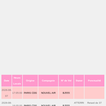
Heure
Date
Origine
Compagnie
N° de Vol
Statut
Ponctualité
Locale
2026-08-
17:05:00
PARIS CDG
NOUVEL AIR
BJ555
07
2026-08-
ATTERRI
Retard de 37
16:05:00
PARIS CDG
NOUVEL AIR
BJ555