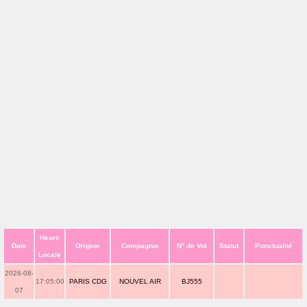
Heure
Date
Origine
Compagnie
N° de Vol
Statut
Ponctualité
Locale
2026-08-
17:05:00
PARIS CDG
NOUVEL AIR
BJ555
07