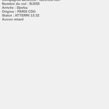
Numéro du vol : BJ555
Arrivée : Djerba
Origine : PARIS CDG
Statut : ATTERRI 13:32
Aucun retard