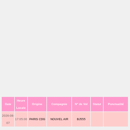
Heure
Date
Origine
Compagnie
N° de Vol
Statut
Ponctualité
Locale
2026-08-
17:05:00
PARIS CDG
NOUVEL AIR
BJ555
07