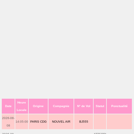
Heure
Date
Origine
Compagnie
N° de Vol
Statut
Ponctualité
Locale
2026-08-
14:05:00
PARIS CDG
NOUVEL AIR
BJ555
08