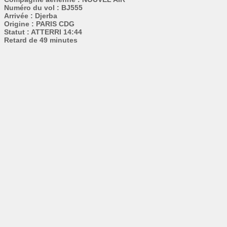
Numéro du vol : BJ555
Arrivée : Djerba
Origine : PARIS CDG
Statut : ATTERRI 14:44
Retard de 49 minutes