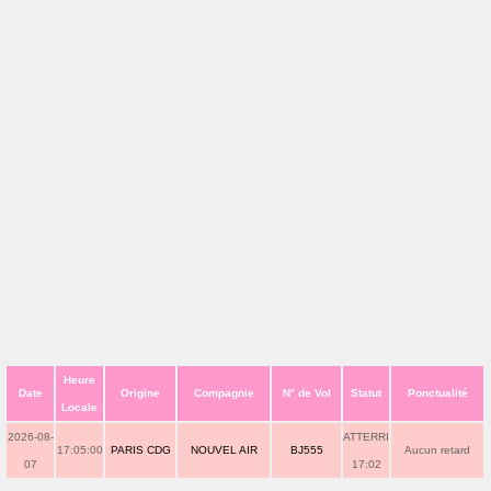
Heure
Date
Origine
Compagnie
N° de Vol
Statut
Ponctualité
Locale
2026-08-
ATTERRI
17:05:00
PARIS CDG
NOUVEL AIR
BJ555
Aucun retard
07
17:02