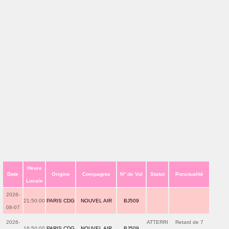
Heure
Date
Origine
Compagnie
N° de Vol
Statut
Ponctualité
Locale
2026-
21:50:00
PARIS CDG
NOUVEL AIR
BJ509
08-07
2026-
ATTERRI
Retard de 7
16:50:00
PARIS CDG
NOUVEL AIR
BJ509