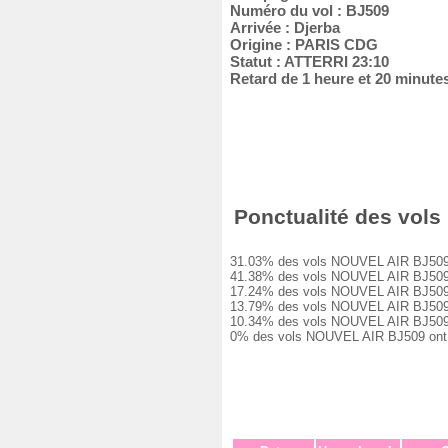
Numéro du vol : BJ509
Arrivée : Djerba
Origine : PARIS CDG
Statut : ATTERRI 23:10
Retard de 1 heure et 20 minute
Ponctualité des vols 
31.03% des vols NOUVEL AIR BJ509 ont 
41.38% des vols NOUVEL AIR BJ509 ont 
17.24% des vols NOUVEL AIR BJ509 ont 
13.79% des vols NOUVEL AIR BJ509 ont 
10.34% des vols NOUVEL AIR BJ509 ont 
0% des vols NOUVEL AIR BJ509 ont été