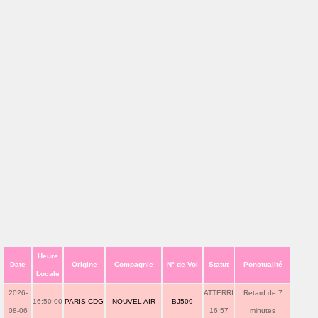
Heure
Date
Origine
Compagnie
N° de Vol
Statut
Ponctualité
Locale
2026-
ATTERRI
Retard de 7
16:50:00
PARIS CDG
NOUVEL AIR
BJ509
08-06
16:57
minutes