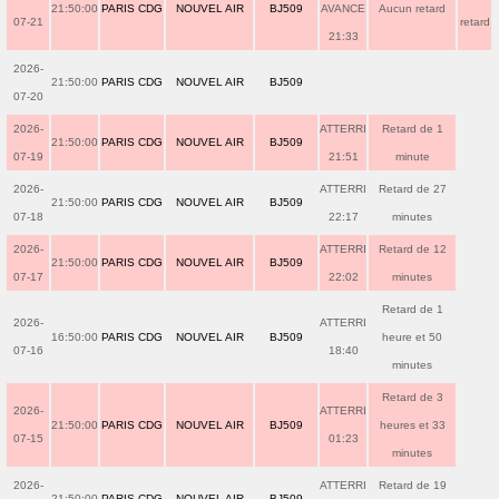
21:50:00
PARIS CDG
NOUVEL AIR
BJ509
AVANCE
Aucun retard
07-21
retard
21:33
2026-
21:50:00
PARIS CDG
NOUVEL AIR
BJ509
07-20
2026-
ATTERRI
Retard de 1
21:50:00
PARIS CDG
NOUVEL AIR
BJ509
07-19
21:51
minute
2026-
ATTERRI
Retard de 27
21:50:00
PARIS CDG
NOUVEL AIR
BJ509
07-18
22:17
minutes
2026-
ATTERRI
Retard de 12
21:50:00
PARIS CDG
NOUVEL AIR
BJ509
07-17
22:02
minutes
Retard de 1
2026-
ATTERRI
16:50:00
PARIS CDG
NOUVEL AIR
BJ509
heure et 50
07-16
18:40
minutes
Retard de 3
2026-
ATTERRI
21:50:00
PARIS CDG
NOUVEL AIR
BJ509
heures et 33
07-15
01:23
minutes
2026-
ATTERRI
Retard de 19
21:50:00
PARIS CDG
NOUVEL AIR
BJ509