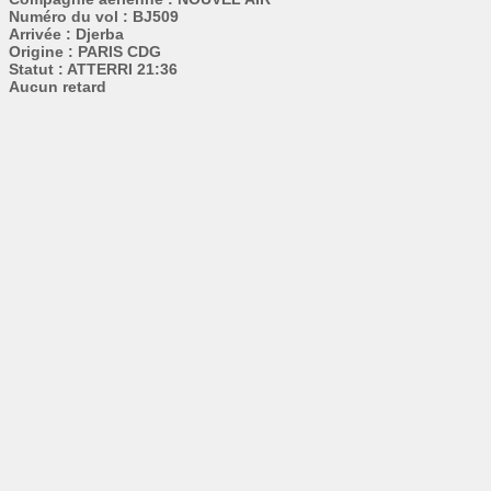
Numéro du vol : BJ509
Arrivée : Djerba
Origine : PARIS CDG
Statut : ATTERRI 21:36
Aucun retard