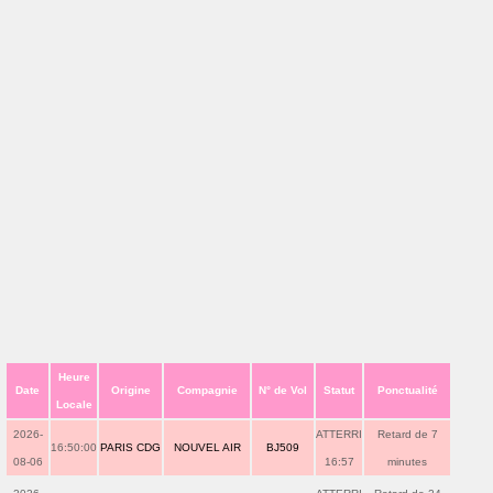
Heure
Date
Origine
Compagnie
N° de Vol
Statut
Ponctualité
Locale
2026-
ATTERRI
Retard de 7
16:50:00
PARIS CDG
NOUVEL AIR
BJ509
08-06
16:57
minutes