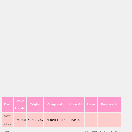
Heure
Date
Origine
Compagnie
N° de Vol
Statut
Ponctualité
Locale
2026-
21:50:00
PARIS CDG
NOUVEL AIR
BJ509
08-10