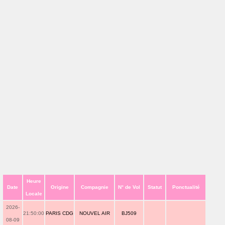
Heure
Date
Origine
Compagnie
N° de Vol
Statut
Ponctualité
Locale
2026-
21:50:00
PARIS CDG
NOUVEL AIR
BJ509
08-09