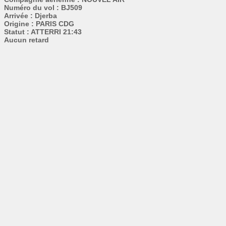
Numéro du vol : BJ509
Arrivée : Djerba
Origine : PARIS CDG
Statut : ATTERRI 21:43
Aucun retard