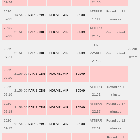
07-24
21:35
2026-
ATTERRI
Retard de 21
16:50:00
PARIS CDG
NOUVEL AIR
BJ509
07-23
17:11
minutes
2026-
ATTERRI
21:50:00
PARIS CDG
NOUVEL AIR
BJ509
Aucun retard
07-22
21:42
EN
2026-
Aucun
21:50:00
PARIS CDG
NOUVEL AIR
BJ509
AVANCE
Aucun retard
07-21
retard
21:33
2026-
21:50:00
PARIS CDG
NOUVEL AIR
BJ509
07-20
2026-
ATTERRI
Retard de 1
21:50:00
PARIS CDG
NOUVEL AIR
BJ509
07-19
21:51
minute
2026-
ATTERRI
Retard de 27
21:50:00
PARIS CDG
NOUVEL AIR
BJ509
07-18
22:17
minutes
2026-
ATTERRI
Retard de 12
21:50:00
PARIS CDG
NOUVEL AIR
BJ509
07-17
22:02
minutes
Retard de 1