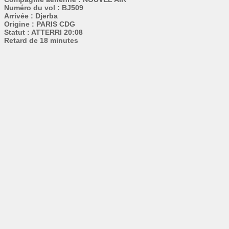
Numéro du vol : BJ509
Arrivée : Djerba
Origine : PARIS CDG
Statut : ATTERRI 20:08
Retard de 18 minutes