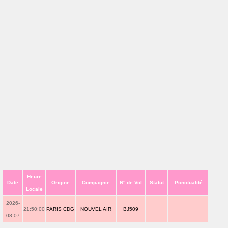
Heure
Date
Origine
Compagnie
N° de Vol
Statut
Ponctualité
Locale
2026-
21:50:00
PARIS CDG
NOUVEL AIR
BJ509
08-07