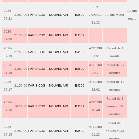
EN
2026-
Aucun
21:50:00
PARIS CDG
NOUVEL AIR
BJ509
AVANCE
Aucun retard
07-21
retard
21:33
2026-
21:50:00
PARIS CDG
NOUVEL AIR
BJ509
07-20
2026-
ATTERRI
Retard de 1
21:50:00
PARIS CDG
NOUVEL AIR
BJ509
07-19
21:51
minute
2026-
ATTERRI
Retard de 27
21:50:00
PARIS CDG
NOUVEL AIR
BJ509
07-18
22:17
minutes
2026-
ATTERRI
Retard de 12
21:50:00
PARIS CDG
NOUVEL AIR
BJ509
07-17
22:02
minutes
Retard de 1
2026-
ATTERRI
16:50:00
PARIS CDG
NOUVEL AIR
BJ509
heure et 50
07-16
18:40
minutes
Retard de 3
2026-
ATTERRI
21:50:00
PARIS CDG
NOUVEL AIR
BJ509
heures et 33
07-15
01:23
minutes