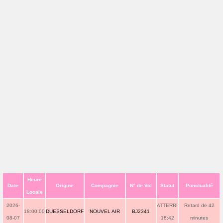
Heure
Date
Origine
Compagnie
N° de Vol
Statut
Ponctualité
Locale
2026-
ATTERRI
Retard de 42
18:00:00
DUESSELDORF
NOUVEL AIR
BJ2341
08-07
18:42
minutes