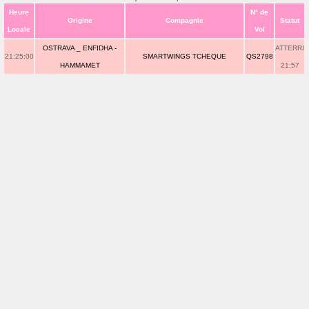
Heure
N° de
Origine
Compagnie
Statut
Locale
Vol
OSTRAVA _ ENFIDHA -
ATTERRI
21:25:00
SMARTWINGS TCHEQUE
QS2798
HAMMAMET
21:57