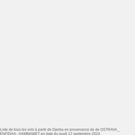
Liste de tous les vols à partir de Djerba en provenance de de OSTRAVA _
ENFIDHA - HAMMAMET en date du jeudi 12 septembre 2024