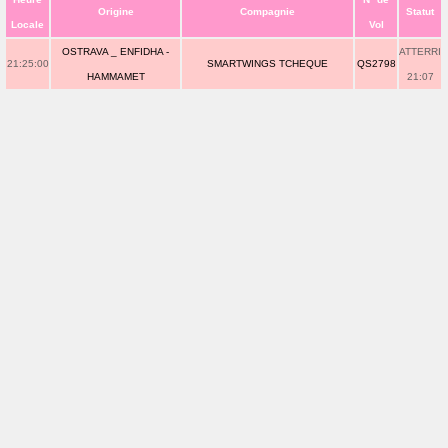
Origine
Compagnie
Statut
Locale
Vol
OSTRAVA _ ENFIDHA -
ATTERRI
21:25:00
SMARTWINGS TCHEQUE
QS2798
HAMMAMET
21:07