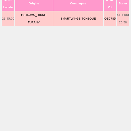
Origine
Compagnie
Statut
Locale
Vol
OSTRAVA _ BRNO
ATTERRI
21:45:00
SMARTWINGS TCHEQUE
QS2785
TURANY
20:58