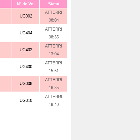
N° de Vol
Statut
ATTERRI
UG002
08:04
ATTERRI
UG404
08:35
ATTERRI
UG402
13:04
ATTERRI
UG400
15:51
ATTERRI
UG008
16:35
ATTERRI
UG010
19:40