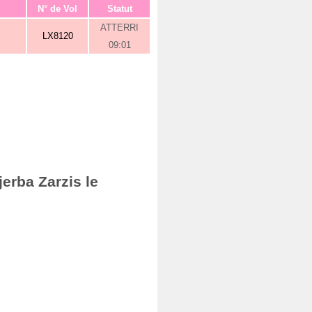
N° de Vol
Statut
ATTERRI
LX8120
09:01
erba Zarzis le