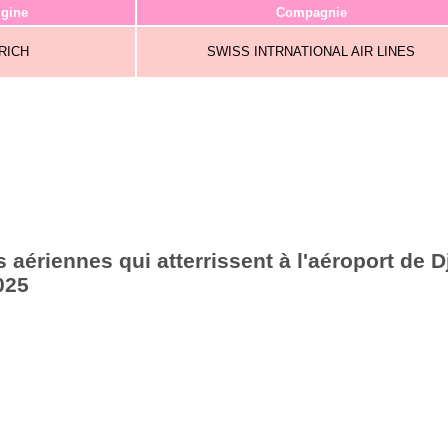
igine
Compagnie
RICH
SWISS INTRNATIONAL AIR LINES
aériennes qui atterrissent à l'aéroport de Dj
025