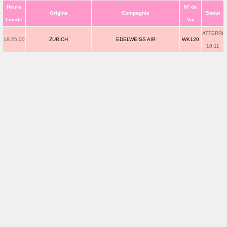
Heure
N° de
Origine
Compagnie
Statut
Locale
Vol
ATTERRI
18:25:00
ZURICH
EDELWEISS AIR
WK120
18:11